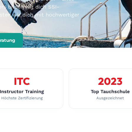
rs bilden wir dich SSI-
üsten wir dich mit hochwertiger
eratung
ITC
2023
Instructor Training
Top Tauchschule
Höchste Zertifizierung
Ausgezeichnet