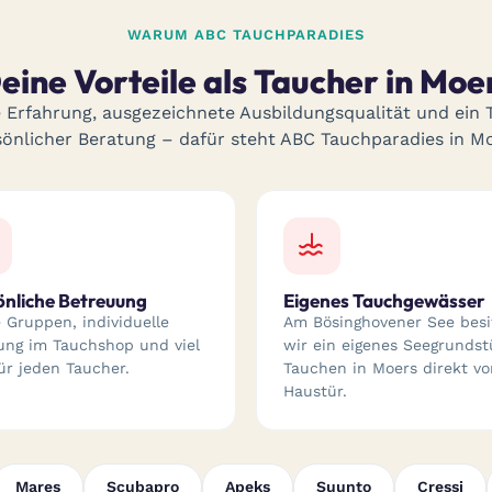
WARUM ABC TAUCHPARADIES
eine Vorteile als Taucher in Moe
 Erfahrung, ausgezeichnete Ausbildungsqualität und ein
sönlicher Beratung – dafür steht ABC Tauchparadies in Mo
önliche Betreuung
Eigenes Tauchgewässer
e Gruppen, individuelle
Am Bösinghovener See besi
ung im Tauchshop und viel
wir ein eigenes Seegrundst
ür jeden Taucher.
Tauchen in Moers direkt vo
Haustür.
Mares
Scubapro
Apeks
Suunto
Cressi