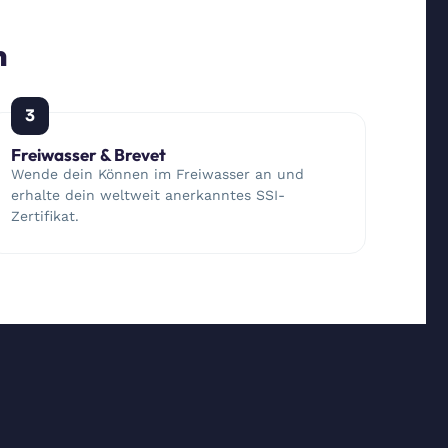
n
3
Freiwasser & Brevet
Wende dein Können im Freiwasser an und
erhalte dein weltweit anerkanntes SSI-
Zertifikat.