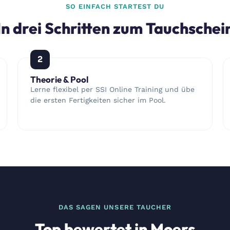
SO EINFACH STARTEST DU
In drei Schritten zum Tauchschei
2
Theorie & Pool
Lerne flexibel per SSI Online Training und übe
die ersten Fertigkeiten sicher im Pool.
DAS SAGEN UNSERE TAUCHER
Top bewertet in Moers