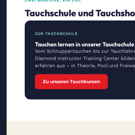
ZWEI BEREICHE, EIN ZIEL
Tauchschule und Tauchshop
ZUR TAUCHSCHULE
Tauchen lernen in unserer Tauchschul
Vom Schnuppertauchen bis zur Tauchlehre
Diamond Instructor Training Center bilden
erfahren aus – in Theorie, Pool und Freiwa
Zu unseren Tauchkursen