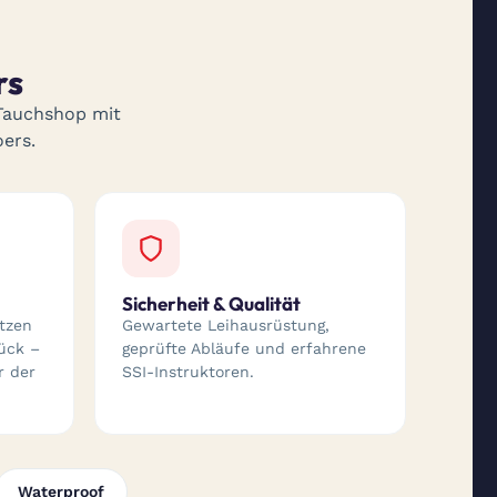
rs
 Tauchshop mit
ers.
Sicherheit & Qualität
tzen
Gewartete Leihausrüstung,
ück –
geprüfte Abläufe und erfahrene
r der
SSI-Instruktoren.
Waterproof