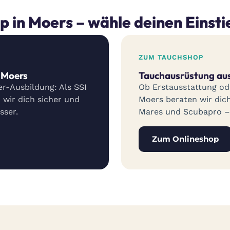
 in Moers – wähle deinen Einsti
ZUM TAUCHSHOP
e Moers
Tauchausrüstung au
r-Ausbildung: Als SSI
Ob Erstausstattung od
 wir dich sicher und
Moers beraten wir dic
sser.
Mares und Scubapro – 
Zum Onlineshop