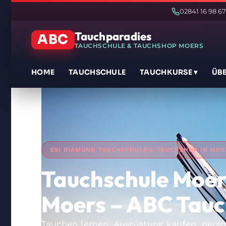
02841 16 98 67
Tauchparadies
ABC
TAUCHSCHULE & TAUCHSHOP MOERS
HOME
TAUCHSCHULE
TAUCHKURSE ▾
ÜBE
SSI DIAMOND TAUCHSCHULE & TAUCHSHOP IN MOE
Tauchschule Moer
Moers – ABC Tau
Tauchen lernen, Ausrüstung kaufen, persö