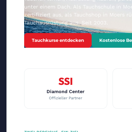
unter einem Dach. Als Tauchschule in Moe
zertifiziert aus, als Tauchshop in Moers r
Tauchausrüstung aus. Seit 2003.
Tauchkurse entdecken
Kostenlose B
SSI
Diamond Center
Offizieller Partner