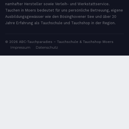
namhafter Hersteller sowie Verleih- und Werkstattservice.
Tauchen in Moers bedeutet für uns persönliche Betreuung, eigene
Ausbildungsgewässer wie den Bösinghovener See und über 20
Jahre Erfahrung als Tauchschule und Tauchshop in der Region.
© 2026 ABC-Tauchparadies – Tauchschule & Tauchshop Moers
Impressum
Datenschutz