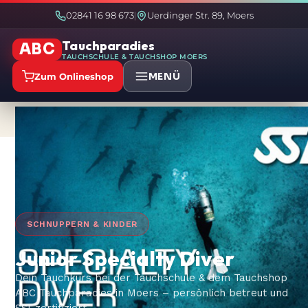
02841 16 98 673
Uerdinger Str. 89, Moers
|
Tauchparadies
ABC
TAUCHSCHULE & TAUCHSHOP MOERS
MENÜ
Zum Onlineshop
Start
Tauchkurse
/
/
Junior Specialty Diver
SCHNUPPERN & KINDER
Junior Specialty Diver
Dein Tauchkurs bei der Tauchschule & dem Tauchshop
ABC Tauchparadies in Moers – persönlich betreut und