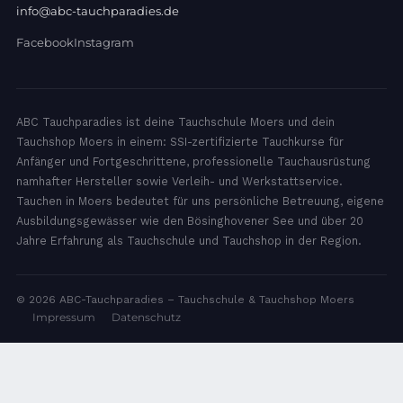
info@abc-tauchparadies.de
Facebook
Instagram
ABC Tauchparadies ist deine Tauchschule Moers und dein
Tauchshop Moers in einem: SSI-zertifizierte Tauchkurse für
Anfänger und Fortgeschrittene, professionelle Tauchausrüstung
namhafter Hersteller sowie Verleih- und Werkstattservice.
Tauchen in Moers bedeutet für uns persönliche Betreuung, eigene
Ausbildungsgewässer wie den Bösinghovener See und über 20
Jahre Erfahrung als Tauchschule und Tauchshop in der Region.
© 2026 ABC-Tauchparadies – Tauchschule & Tauchshop Moers
Impressum
Datenschutz