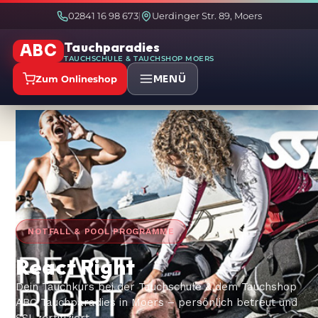
02841 16 98 673
Uerdinger Str. 89, Moers
|
Tauchparadies
ABC
TAUCHSCHULE & TAUCHSHOP MOERS
MENÜ
Zum Onlineshop
Start
Tauchkurse
/
/
React Right
NOTFALL & POOL PROGRAMME
React Right
Dein Tauchkurs bei der Tauchschule & dem Tauchshop
ABC Tauchparadies in Moers – persönlich betreut und