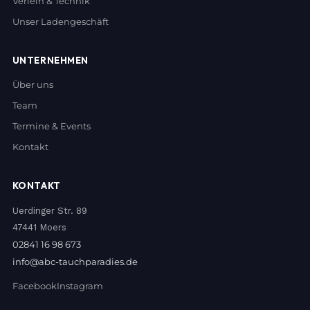
Verleih & Technik
Unser Ladengeschäft
UNTERNEHMEN
Über uns
Team
Termine & Events
Kontakt
KONTAKT
Uerdinger Str. 89
47441 Moers
02841 16 98 673
info@abc-tauchparadies.de
Facebook
Instagram