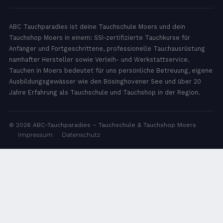
ABC Tauchparadies ist deine Tauchschule Moers und dein
Tauchshop Moers in einem: SSI-zertifizierte Tauchkurse für
Anfänger und Fortgeschrittene, professionelle Tauchausrüstung
namhafter Hersteller sowie Verleih- und Werkstattservice.
Tauchen in Moers bedeutet für uns persönliche Betreuung, eigene
Ausbildungsgewässer wie den Bösinghovener See und über 20
Jahre Erfahrung als Tauchschule und Tauchshop in der Region.
© 2026 ABC-Tauchparadies – Tauchschule & Tauchshop Moers
Impressum
Datenschutz