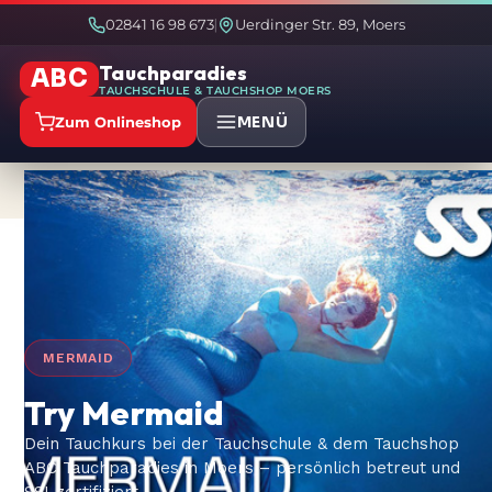
02841 16 98 673
Uerdinger Str. 89, Moers
|
Tauchparadies
ABC
TAUCHSCHULE & TAUCHSHOP MOERS
MENÜ
Zum Onlineshop
Start
Tauchkurse
/
/
Try Mermaid
MERMAID
Try Mermaid
Dein Tauchkurs bei der Tauchschule & dem Tauchshop
ABC Tauchparadies in Moers – persönlich betreut und