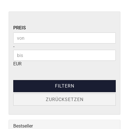
PREIS
PREIS
Preis bis
-
EUR
FILTERN
ZURÜCKSETZEN
Bestseller