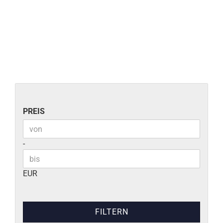
PREIS
PREIS
Preis bis
-
EUR
FILTERN