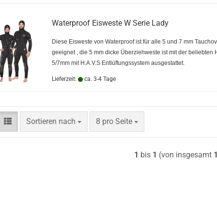
Waterproof Eisweste W Serie Lady
Diese Eisweste von Waterproof ist für alle 5 und 7 mm Tauchov
geeignet , die 5 mm dicke Überziehweste ist mit der beliebten 
5/7mm mit H.A.V.S Entlüftungssystem ausgestattet.
Lieferzeit:
ca. 3-4 Tage
Sortieren nach
pro Seite
Sortieren nach
8 pro Seite
1
bis
1
(von insgesamt