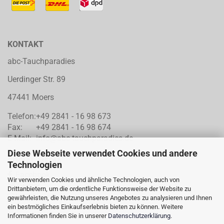
KONTAKT
abc-Tauchparadies
Uerdinger Str. 89
47441 Moers
Telefon:
+49 2841 - 16 98 673
Fax:
+49 2841 - 16 98 674
E-Mail:
info@abc-tauchparadies.de
Diese Webseite verwendet Cookies und andere
SOCIAL MEDIA
Technologien
Facebook
Wir verwenden Cookies und ähnliche Technologien, auch von
Twitter
Drittanbietern, um die ordentliche Funktionsweise der Website zu
Instragram
gewährleisten, die Nutzung unseres Angebotes zu analysieren und Ihnen
ein bestmögliches Einkaufserlebnis bieten zu können. Weitere
Informationen finden Sie in unserer
Datenschutzerklärung
.