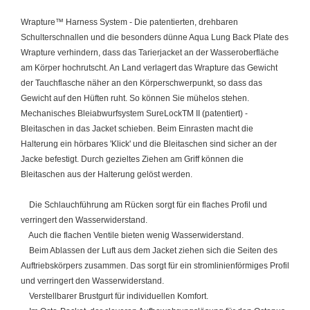
Wrapture™ Harness System - Die patentierten, drehbaren
Schulterschnallen und die besonders dünne Aqua Lung Back Plate des
Wrapture verhindern, dass das Tarierjacket an der Wasseroberfläche
am Körper hochrutscht. An Land verlagert das Wrapture das Gewicht
der Tauchflasche näher an den Körperschwerpunkt, so dass das
Gewicht auf den Hüften ruht. So können Sie mühelos stehen.
Mechanisches Bleiabwurfsystem SureLockTM II (patentiert) -
Bleitaschen in das Jacket schieben. Beim Einrasten macht die
Halterung ein hörbares 'Klick' und die Bleitaschen sind sicher an der
Jacke befestigt. Durch gezieltes Ziehen am Griff können die
Bleitaschen aus der Halterung gelöst werden.
Die Schlauchführung am Rücken sorgt für ein flaches Profil und
verringert den Wasserwiderstand.
Auch die flachen Ventile bieten wenig Wasserwiderstand.
Beim Ablassen der Luft aus dem Jacket ziehen sich die Seiten des
Auftriebskörpers zusammen. Das sorgt für ein stromlinienförmiges Profil
und verringert den Wasserwiderstand.
Verstellbarer Brustgurt für individuellen Komfort.