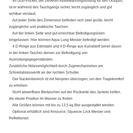
Im Octo-Pocket, der cleveren Aufbewahrungslösung für den Octopus,
ist er während des Tauchgangs sicher, leicht zugänglich und gut
sichtbar verstaut.
Auf jeder Seite des Dimension befinden sich zwei große, leicht
zugängliche und praktische Taschen.
Auf der linken Seite sind gut erreichbar Befestigungsösen
eingelassen. Hier können Aqua Lung Messer befestigt werden.
4 D-Ringe aus Edelstahl und 4 D-Ringe aus Kunststoff (einer davon
in der linken Tasche) dienen zur Befestigung von
Ausrüstungsgegenständen.
Zusätzliche Ablassmöglichkeit durch Zugmechanismus am
Schnellablassventil an der rechten Schulter.
Der Nackenbereich ist mit Neopren überzogen, um den Tragekomfort
zu erhöhen.
Nicht abwerfbare Bleitaschen auf der Rückseite des Jackets helfen,
die ideale Position im Wasser zu finden.
Alle Größen können mit bis zu 13,5 kg Blei ausgestattet werden.
Optional erhältlich sind Airsource, Squeeze Lock Messer und
Reflektorset.