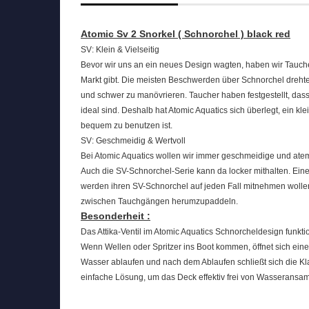
Atomic Sv 2 Snorkel ( Schnorchel ) black red
SV: Klein & Vielseitig
Bevor wir uns an ein neues Design wagten, haben wir Taucher
Markt gibt. Die meisten Beschwerden über Schnorchel drehte
und schwer zu manövrieren. Taucher haben festgestellt, das
ideal sind. Deshalb hat Atomic Aquatics sich überlegt, ein k
bequem zu benutzen ist.
SV: Geschmeidig & Wertvoll
Bei Atomic Aquatics wollen wir immer geschmeidige und atem
Auch die SV-Schnorchel-Serie kann da locker mithalten. Ei
werden ihren SV-Schnorchel auf jeden Fall mitnehmen wolle
zwischen Tauchgängen herumzupaddeln.
Besonderheit :
Das Attika-Ventil im Atomic Aquatics Schnorcheldesign funkti
Wenn Wellen oder Spritzer ins Boot kommen, öffnet sich 
Wasser ablaufen und nach dem Ablaufen schließt sich die Klap
einfache Lösung, um das Deck effektiv frei von Wasseransa