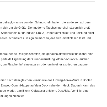
 gefragt, was sie von den Schnorcheln halten, die es derzeit auf dem
n sich um die Größe. Der moderne Tauchschnorchel ist ziemlich groß
s Schnorcheln aufgrund von Größe, Unbequemlichkeit und Leistung nicht
leineres, schmaleres Design zu machen, das sich leicht blasen lässt und
beraubende Designs schaffen, die genauso attraktiv wie funktional sind.
ne perfekte Ergänzung der Grundausrüstung. Atomic-Aquatics-Taucher
n, um Flaschenluft einzusparen oder um in einer exotischen Lagune
oniert nach dem gleichen Prinzip wie das Einweg-Attika-Ventil in Booten.
eine Einweg-Gummiklappe auf dem Deck nahe dem Heck. Dadurch kann das
pe wieder, damit kein Kielwasser entsteht. Das Attika-Ventil ist eine
mmlungen zu halten.