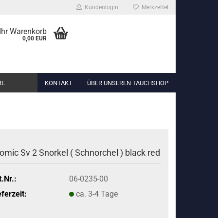
Kundenlogin
Merkzettel
..
Ihr Warenkorb
0,00 EUR
RE
KONTAKT
ÜBER UNSEREN TAUCHSHOP
omic Sv 2 Snorkel ( Schnorchel ) black red
t.Nr.:
06-0235-00
eferzeit:
ca. 3-4 Tage