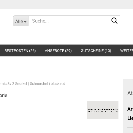
Suche.
Alle
RESTPOSTEN (26)
ANGEBOTE (29)
GUTSCHEINE (10)
WEITE
mic Sv 2 Snorkel ( Schnorchel ) black red
At
orie
Ar
Li