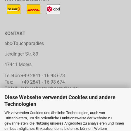
KONTAKT
abc-Tauchparadies
Uerdinger Str. 89
47441 Moers
Telefon:
+49 2841 - 16 98 673
Fax:
+49 2841 - 16 98 674
E-Mail:
info@abc-tauchparadies.de
Diese Webseite verwendet Cookies und andere
SOCIAL MEDIA
Technologien
Facebook
Wir verwenden Cookies und ähnliche Technologien, auch von
Twitter
Drittanbietern, um die ordentliche Funktionsweise der Website zu
Instragram
gewährleisten, die Nutzung unseres Angebotes zu analysieren und Ihnen
ein bestmögliches Einkaufserlebnis bieten zu können. Weitere