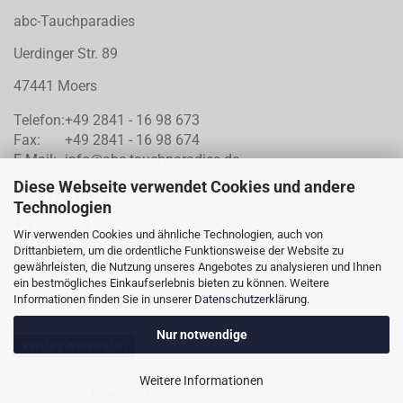
abc-Tauchparadies
Uerdinger Str. 89
47441 Moers
Telefon:
+49 2841 - 16 98 673
Fax:
+49 2841 - 16 98 674
E-Mail:
info@abc-tauchparadies.de
Diese Webseite verwendet Cookies und andere
SOCIAL MEDIA
Technologien
Facebook
Wir verwenden Cookies und ähnliche Technologien, auch von
Twitter
Drittanbietern, um die ordentliche Funktionsweise der Website zu
Instragram
gewährleisten, die Nutzung unseres Angebotes zu analysieren und Ihnen
ein bestmögliches Einkaufserlebnis bieten zu können. Weitere
Informationen finden Sie in unserer
Datenschutzerklärung
.
Nur notwendige
Vertrag widerrufen
Weitere Informationen
Internetshop
by Gambio.de © 2026