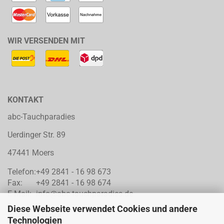
WIR VERSENDEN MIT
KONTAKT
abc-Tauchparadies
Uerdinger Str. 89
47441 Moers
Telefon:
+49 2841 - 16 98 673
Fax:
+49 2841 - 16 98 674
E-Mail:
info@abc-tauchparadies.de
Diese Webseite verwendet Cookies und andere
SOCIAL MEDIA
Technologien