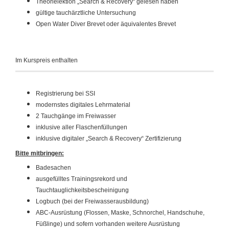
Theorielektion „Search & Recovery“ gelesen haben
gültige tauchärztliche Untersuchung
Open Water Diver Brevet oder äquivalentes Brevet
Im Kurspreis enthalten
Registrierung bei SSI
modernstes digitales Lehrmaterial
2 Tauchgänge im Freiwasser
inklusive aller Flaschenfüllungen
inklusive digitaler „Search & Recovery“ Zertifizierung
Bitte mitbringen:
Badesachen
ausgefülltes Trainingsrekord und
Tauchtauglichkeitsbescheinigung
Logbuch (bei der Freiwasserausbildung)
ABC-Ausrüstung (Flossen, Maske, Schnorchel, Handschuhe,
Füßlinge) und sofern vorhanden weitere Ausrüstung